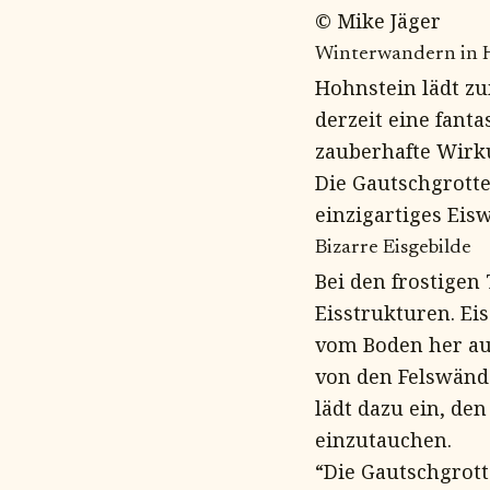
© Mike Jäger
Winterwandern in 
Hohnstein lädt z
derzeit eine fant
zauberhafte Wirku
Die Gautschgrotte,
einzigartiges Eis
Bizarre Eisgebilde
Bei den frostigen
Eisstrukturen. Ei
vom Boden her auf
von den Felswände
lädt dazu ein, de
einzutauchen.
“Die Gautschgrotte