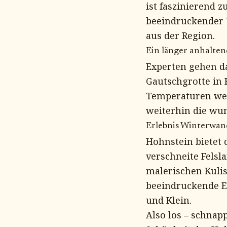
ist faszinierend z
beeindruckender W
aus der Region.
Ein länger anhalten
Experten gehen da
Gautschgrotte in 
Temperaturen wei
weiterhin die wu
Erlebnis Winterwa
Hohnstein bietet 
verschneite Felsl
malerischen Kuli
beeindruckende E
und Klein.
Also los – schnap