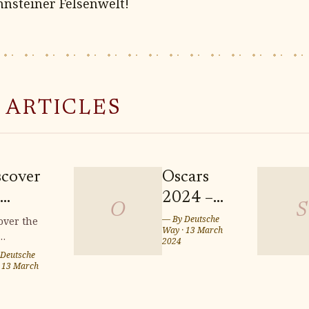
nsteiner Felsenwelt!
 ARTICLES
scover
Oscars
2024 –
O
S
est
Nominations
— By
Deutsche
over the
Way
·
13 March
ilding
+
2024
ding
Deutsche
ts in
Predictions:
s in
·
13 March
inböhla
Who
nböhla,
many,
Takes