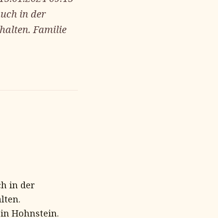
uch in der
halten. Familie
h in der
lten.
 in Hohnstein.