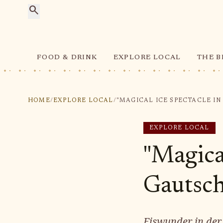
search
FOOD & DRINK
EXPLORE LOCAL
THE B
HOME
/
EXPLORE LOCAL
/
EXPLORE LOCAL
"Magical
Gautsch
Eiswunder in der