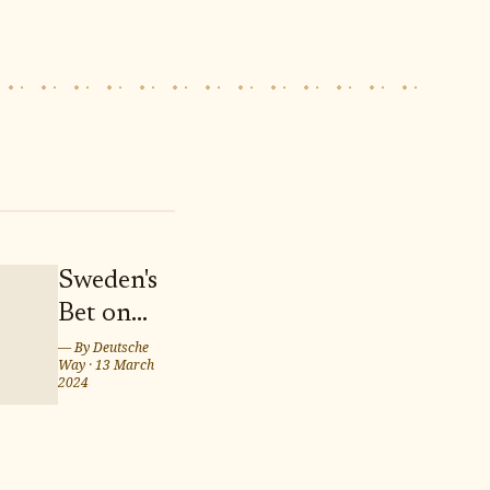
Sweden's
Bet on
Twins
— By
Deutsche
Way
·
13 March
Marcus
2024
and
Martinus
for