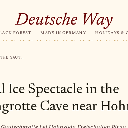
Deutsche Way
LACK FOREST
MADE IN GERMANY
HOLIDAYS & 
"MAGICAL ICE SPECTACLE IN THE GAUTSCHGROTTE CAVE NEAR HOHNSTEIN"
 Ice Spectacle in the
grotte Cave near Hohn
 Gautschgrotte bei Hohnstein Freischalten Pirna 