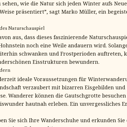
u sehen, wie die Natur sich jeden Winter aufs Neue
eise präsentiert”, sagt Marko Müller, ein begeis
des Naturschauspiel
von aus, dass dieses faszinierende Naturschauspie
Hohnstein noch eine Weile andauern wird. Solange
terhin schwanken und Frostperioden auftreten, 
nderschönen Eisstrukturen bewundern.
ndern
derzeit ideale Voraussetzungen für Winterwander
andschaft verzaubert mit bizarren Eisgebilden und
sse. Wanderer können die Gautschgrotte besuchen
iswunder hautnah erleben. Ein unvergessliches Er
pen Sie sich Ihre Wanderschuhe und erkunden Sie 